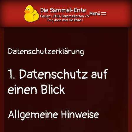
Die Sammel-Ente
Fehlen LEGO-Sammelkarten ???
Frag doch mal die Ente !
Zum
Inhalt
springen
Datenschutz­erklärung
1. Datenschutz auf
einen Blick
Allgemeine Hinweise