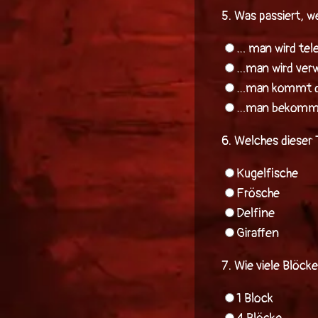
5.
Was passiert, w
… man wird tele
…man wird verw
…man kommt dir
…man bekommt 
6.
Welches dieser 
Kugelfische
Frösche
Delfine
Giraffen
7.
Wie viele Blöck
1 Block