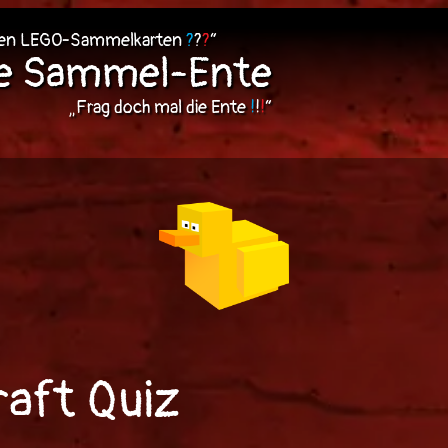
len LEGO-Sammelkarten
?
?
?
“
ie Sammel-Ente
„Frag doch mal die Ente
!
!
!
“
aft Quiz