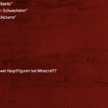
Bastic“
tt-Schwachsinn“
Chickens“
zwei Hauptfiguren bei Minecraft?