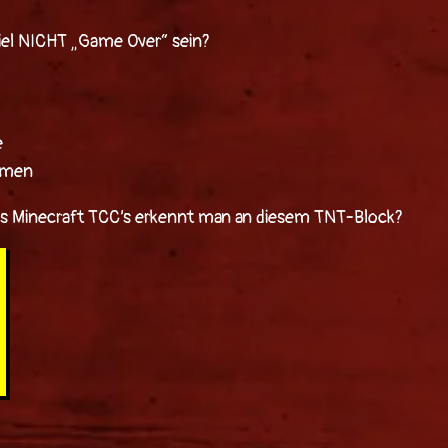
iel NICHT „Game Over“ sein?
e
mmen
es Minecraft TCC’s erkennt man an diesem TNT-Block?