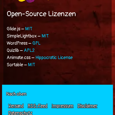
Open-Source Lizenzen
Glide.js –
MIT
SimpleLightbox –
MIT
WordPress –
GPL
Quizlib –
APL2
Animate.css –
Hippocratic License
Sortable –
MIT
Nach oben
Versand
RSS-Feed
Impressum
Disclaimer
Datenschutz