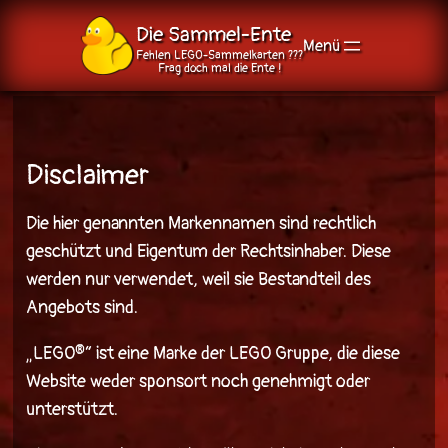
Die Sammel-Ente
Fehlen LEGO-Sammelkarten ???
Frag doch mal die Ente !
Zum
Inhalt
springen
Disclaimer
Die hier genannten Markennamen sind rechtlich
geschützt und Eigentum der Rechtsinhaber. Diese
werden nur verwendet, weil sie Bestandteil des
Angebots sind.
„LEGO®“ ist eine Marke der LEGO Gruppe, die diese
Website weder sponsort noch genehmigt oder
unterstützt.