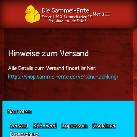
Die Sammel-Ente
Fehlen LEGO-Sammelkarten ???
Frag doch mal die Ente !
Zum
Inhalt
springen
Hinweise zum Versand
Alle Details zum Versand findet ihr hier:
https://shop.sammel-ente.de/Versand-Zahlung/
Nach oben
Versand
RSS-Feed
Impressum
Disclaimer
Datenschutz