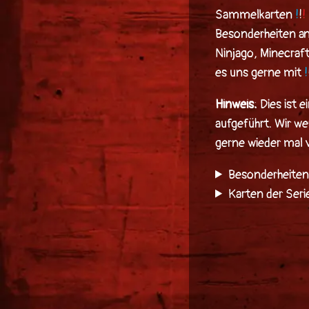
Sammelkarten
!
!
!
Besonderheiten an
Ninjago
,
Minecraf
es uns gerne mit
!
Hinweis:
Dies ist e
aufgeführt. Wir w
gerne wieder mal
Besonderheite
Karten der Ser