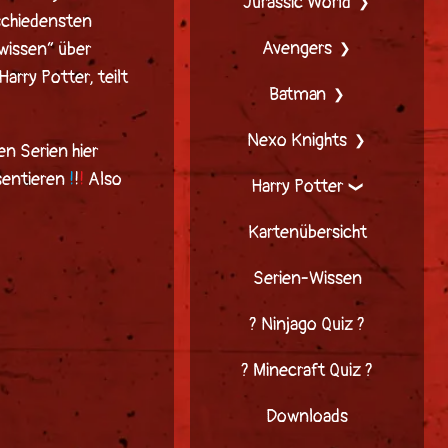
Jurassic World
rschiedensten
Avengers
wissen“ über
Harry Potter
, teilt
Batman
Nexo Knights
en Serien hier
sentieren
!
!
!
Also
Harry Potter
Kartenübersicht
Serien-Wissen
? Ninjago Quiz ?
? Minecraft Quiz ?
Downloads