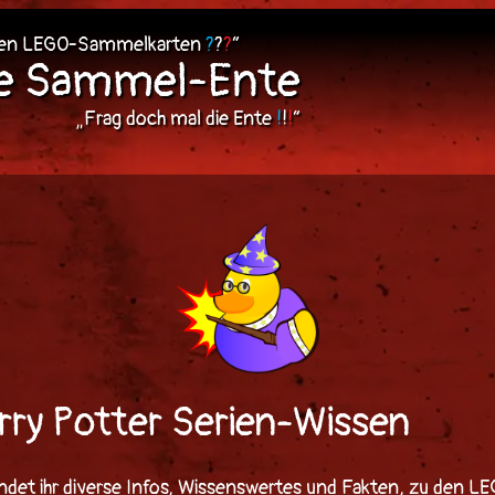
len LEGO-Sammelkarten
?
?
?
“
ie Sammel-Ente
„Frag doch mal die Ente
!
!
!
“
ry Potter Serien-Wissen
indet ihr diverse Infos, Wissenswertes und Fakten, zu den L