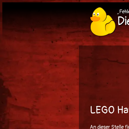
Zum
„Feh
Inhalt
D
springen
LEGO Har
An dieser Stelle f