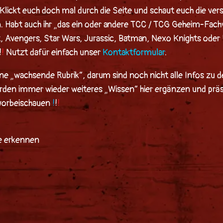
Klickt euch doch mal durch die Seite und schaut euch die ve
. Habt auch ihr „das ein oder andere TCC / TCG Geheim-Fach
t
,
Avengers
,
Star Wars
,
Jurassic
,
Batman
,
Nexo Knights
oder
!
!
Nutzt dafür einfach unser
Kontaktformular
.
ine „wachsende Rubrik“, darum sind noch nicht alle Infos zu d
erden immer wieder weiteres „Wissen“ hier ergänzen und prä
 vorbeischauen
!
!
!
n
ie erkennen